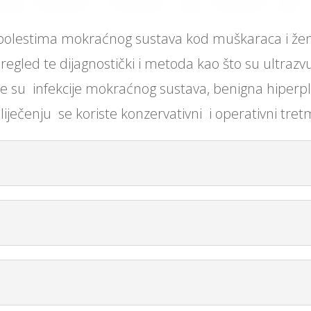
i bolestima mokraćnog sustava kod muškaraca i ž
gled te dijagnostički i metoda kao što su ultrazvuk,
ije su infekcije mokraćnog sustava, benigna hiperp
ečenju se koriste konzervativni i operativni tretma