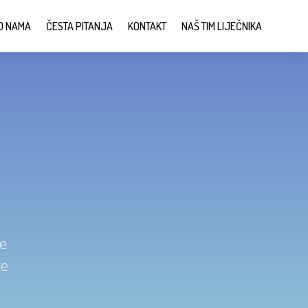
O NAMA
ČESTA PITANJA
KONTAKT
NAŠ TIM LIJEČNIKA
te
te