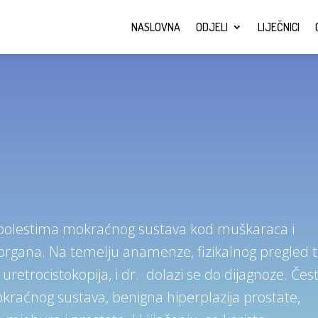
NASLOVNA
ODJELI
LIJEČNICI
i bolestima mokraćnog sustava kod muškaraca i
rgana. Na temelju anamenze, fizikalnog pregled 
 uretrocistokopija, i dr. dolazi se do dijagnoze. Čes
okraćnog sustava, benigna hiperplazija prostate,