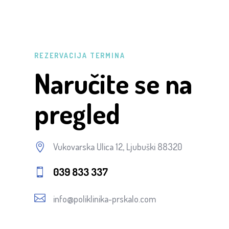
REZERVACIJA TERMINA
Naručite se na
pregled

Vukovarska Ulica 12, Ljubuški 88320
039 833 337


info@poliklinika-prskalo.com