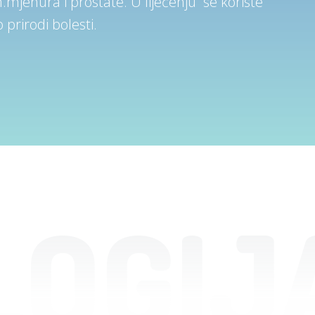
jehura i prostate. U liječenju se koriste
 prirodi bolesti.
LOGIJ